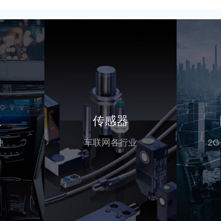
议
传感器
种
车联网各行业
2